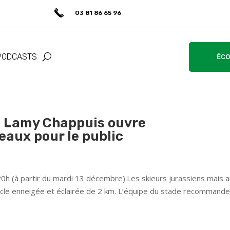
03 81 86 65 96
PODCASTS
ÉCO
n Lamy Chappuis ouvre
eaux pour le public
0h (à partir du mardi 13 décembre).Les skieurs jurassiens mais a
ucle enneigée et éclairée de 2 km. L’équipe du stade recommand