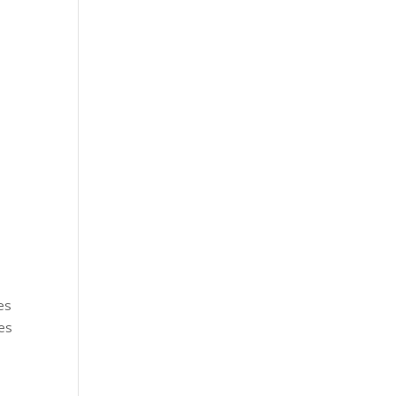
es
des