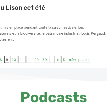
u Lison cet été
is en place pendant toute la saison estivale. Les
turels et la biodiversité, le patrimoine industriel, Louis Pergaud, 
tes en...
8
9
10
11
…
20
30
…
»
Dernière page »
Podcasts