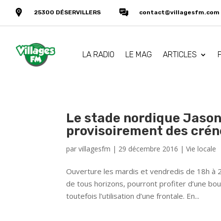
25300 DÉSERVILLERS
contact@villagesfm.com
LA RADIO
LE MAG
ARTICLES
Le stade nordique Jaso
provisoirement des crén
par
villagesfm
|
29 décembre 2016
|
Vie locale
Ouverture les mardis et vendredis de 18h à 2
de tous horizons, pourront profiter d’une bo
toutefois l’utilisation d’une frontale. En...