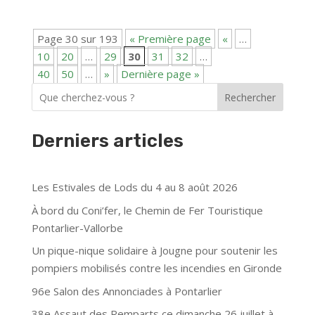
Page 30 sur 193
« Première page
«
…
10
20
…
29
30
31
32
…
40
50
…
»
Dernière page »
Rechercher
Derniers articles
Les Estivales de Lods du 4 au 8 août 2026
À bord du Coni’fer, le Chemin de Fer Touristique
Pontarlier-Vallorbe
Un pique-nique solidaire à Jougne pour soutenir les
pompiers mobilisés contre les incendies en Gironde
96e Salon des Annonciades à Pontarlier
38e Assaut des Remparts ce dimanche 26 juillet à