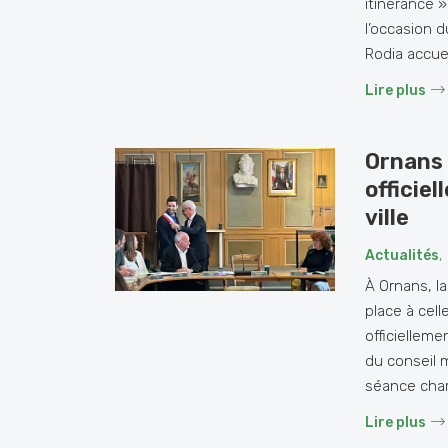
itinérance »
l’occasion 
Rodia accuei
Lire plus
Ornans 
officiel
ville
Actualités
,
À Ornans, la
place à cell
officielleme
du conseil 
séance char
Lire plus