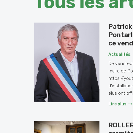
Tous les ar
Patrick
Pontarl
ce vend
Actualités
,
Ce vendredi
maire de Pon
https://yo
d’installati
élus ont off
Lire plus
ROLLER