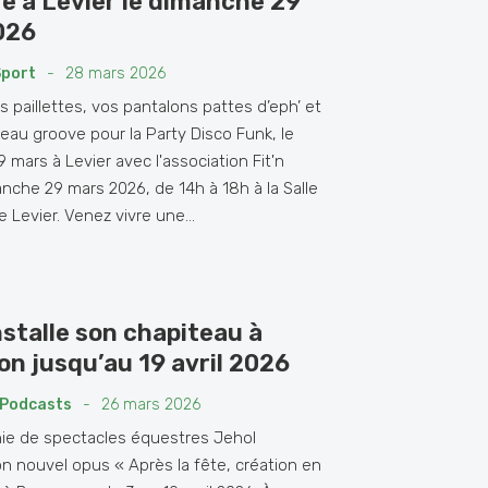
e à Levier le dimanche 29
026
Sport
-
28 mars 2026
 paillettes, vos pantalons pattes d’eph’ et
beau groove pour la Party Disco Funk, le
mars à Levier avec l'association Fit'n
nche 29 mars 2026, de 14h à 18h à la Salle
 Levier. Venez vivre une...
nstalle son chapiteau à
n jusqu’au 19 avril 2026
Podcasts
-
26 mars 2026
ie de spectacles équestres Jehol
n nouvel opus « Après la fête, création en