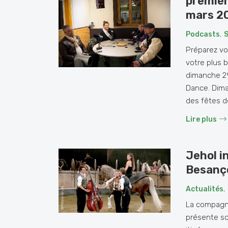
premièr
mars 2
Podcasts
,
Préparez vos
votre plus 
dimanche 29 
Dance. Dima
des fêtes de
Lire plus
Jehol i
Besanço
Actualités
,
La compagn
présente so