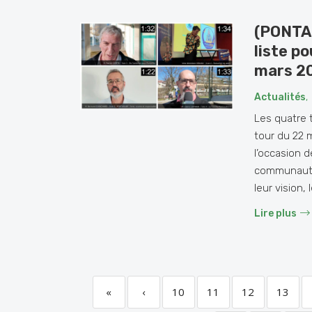
(PONTAR
liste p
mars 2
Actualités
,
Les quatre t
tour du 22 
l’occasion 
communautai
leur vision, 
Lire plus
«
‹
10
11
12
13