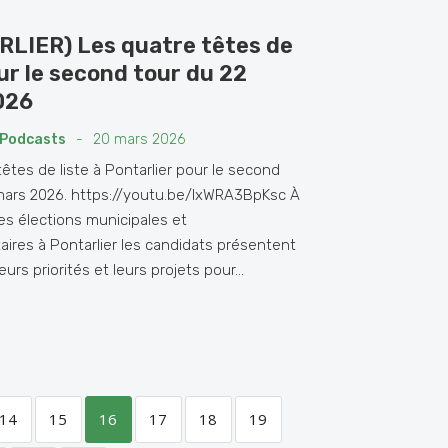
LIER) Les quatre têtes de
our le second tour du 22
026
Podcasts
-
20 mars 2026
êtes de liste à Pontarlier pour le second
mars 2026. https://youtu.be/lxWRA3BpKsc À
des élections municipales et
res à Pontarlier les candidats présentent
leurs priorités et leurs projets pour...
14
15
16
17
18
19