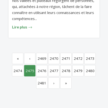
Nos vallées et plateaux regorgent de personnes,
qui, attachées à notre région, tâchent de la faire
connaître en utilisant leurs connaissances et leurs
compétences...
Lire plus
«
‹
2469
2470
2471
2472
2473
2474
2475
2476
2477
2478
2479
2480
2481
›
»