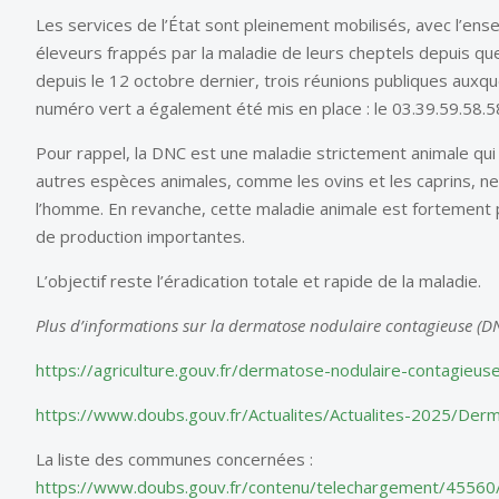
Les services de l’État sont pleinement mobilisés, avec l’en
éleveurs frappés par la maladie de leurs cheptels depuis qu
depuis le 12 octobre dernier, trois réunions publiques auxque
numéro vert a également été mis en place : le 03.39.59.58.5
Pour rappel, la DNC est une maladie strictement animale qui n
autres espèces animales, comme les ovins et les caprins, n
l’homme. En revanche, cette maladie animale est fortement p
de production importantes.
L’objectif reste l’éradication totale et rapide de la maladie.
Plus d’informations sur la dermatose nodulaire contagieuse (DN
https://agriculture.gouv.fr/dermatose-nodulaire-contagieus
https://www.doubs.gouv.fr/Actualites/Actualites-2025
/Derm
La liste des communes concernées :
https://www.doubs.gouv.fr/contenu/telechargement/45560/