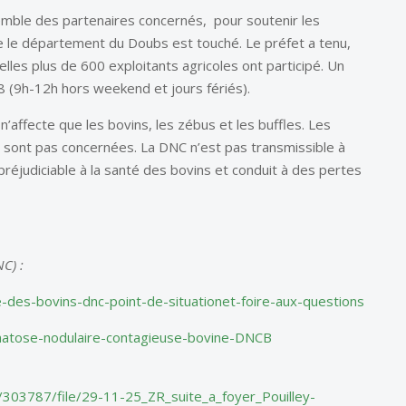
semble des partenaires concernés, pour soutenir les
e le département du Doubs est touché. Le préfet a tenu,
lles plus de 600 exploitants agricoles ont participé. Un
8 (9h-12h hors weekend et jours fériés).
’affecte que les bovins, les zébus et les buffles. Les
e sont pas concernées. La DNC n’est pas transmissible à
réjudiciable à la santé des bovins et conduit à des pertes
C) :
e-des-bovins-dnc-point
-de-situationet-foire-aux-questions
atose-nodulaire-contagieuse-bovine-DNCB
303787/file/29-11-25_ZR_suite_a_foyer_Pouilley-