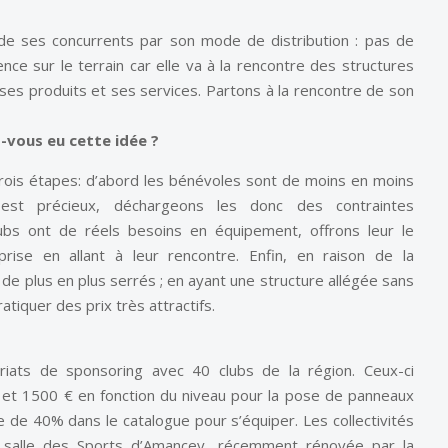
 de ses concurrents par son mode de distribution : pas de
ce sur le terrain car elle va à la rencontre des structures
ses produits et ses services. Partons à la rencontre de son
-vous eu cette idée ?
n trois étapes: d’abord les bénévoles sont de moins en moins
st précieux, déchargeons les donc des contraintes
lubs ont de réels besoins en équipement, offrons leur le
ise en allant à leur rencontre. Enfin, en raison de la
de plus en plus serrés ; en ayant une structure allégée sans
atiquer des prix très attractifs.
riats de sponsoring avec 40 clubs de la région. Ceux-ci
€ et 1500 € en fonction du niveau pour la pose de panneaux
 de 40% dans le catalogue pour s’équiper. Les collectivités
a salle des Sports d’Amancey, récemment rénovée par la