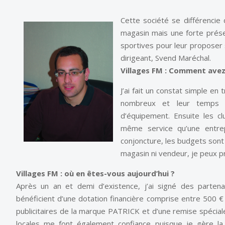
Cette société se différencie
magasin mais une forte présen
sportives pour leur proposer 
dirigeant, Svend Maréchal.
Villages FM : Comment avez
J’ai fait un constat simple e
nombreux et leur temps e
d’équipement. Ensuite les c
même service qu’une entrepr
conjoncture, les budgets sont 
magasin ni vendeur, je peux pr
Villages FM : où en êtes-vous aujourd’hui ?
Après un an et demi d’existence, j’ai signé des partena
bénéficient d’une dotation financière comprise entre 500 
publicitaires de la marque PATRICK et d’une remise spéciale
locales me font également confiance puisque je gère l