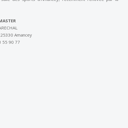
MASTER
ARECHAL
e 25330 Amancey
73 55 90 77