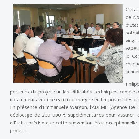
C’étai
de No
d’Eta
solida
vingt
vapeu
le Cen
chaqu
annuel
Phili
porteurs du projet sur les difficultés techniques comple
notamment avec une eau trop chargée en fer posant des p
En présence d’Emmanuelle Wargon, l’ADEME (Agence De l’En
déblocage de 200 000 € supplémentaires pour assurer le
d’Etat a précisé que cette subvention était exceptionnelle
projet ».