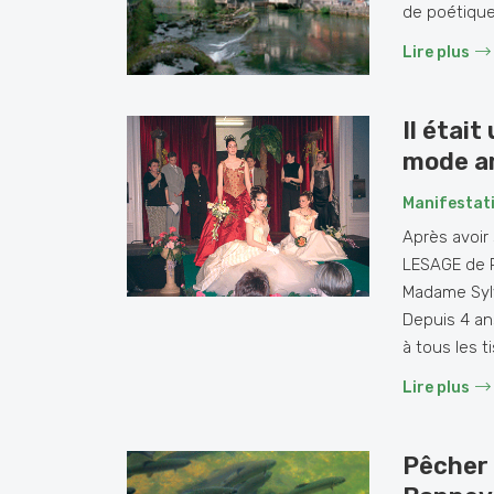
de poétique 
Lire plus
Il était
mode ar
Manifestat
Après avoir 
LESAGE de Pa
Madame Sylv
Depuis 4 ans
à tous les ti
Lire plus
Pêcher l