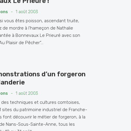
ux Le Prieuré !
ions
-
1 août 2003
 si vous êtes poisson, ascendant truite,
z de mordre à l’hameçon de Nathalie
lantée à Bonnevaux Le Prieuré avec son
Au Plaisir de Pêcher“...
onstrations d’un forgeron
llanderie
ions
-
1 août 2003
des techniques et cultures comtoises,
1 sites du patrimoine industriel de Franche-
 font découvrir le métier de forgeron, à la
e de Nans-Sous-Sainte-Anne, tous les