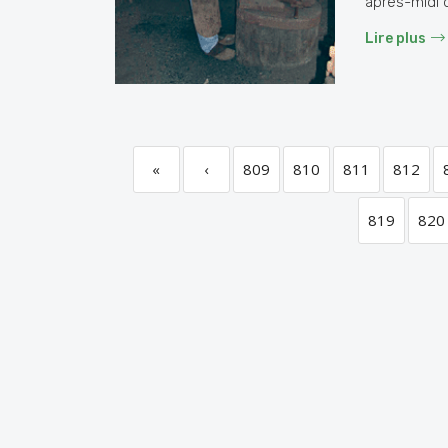
après-midi d
Lire plus
«
‹
809
810
811
812
819
820