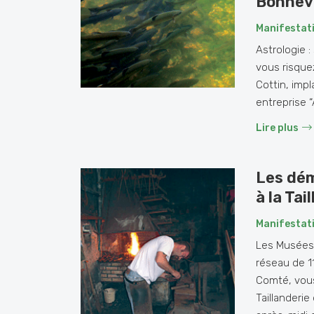
Bonneva
Manifestat
Astrologie :
vous risque
Cottin, imp
entreprise “
Lire plus
Les dém
à la Tai
Manifestat
Les Musées 
réseau de 1
Comté, vous
Taillanderi