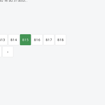
u 18 au 31 août...
813
814
815
816
817
818
›