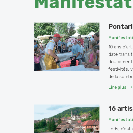
Manifestat
Pontarl
Manifestat
10 ans d'art
date transit
doucement e
festivités, 
de la sombre
Lire plus
16 arti
Manifestat
Lods, c’est 