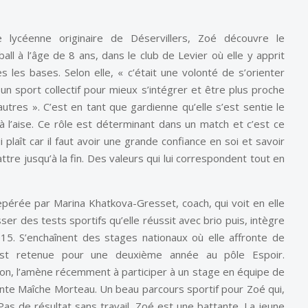
e lycéenne originaire de Déservillers, Zoé découvre le
all à l’âge de 8 ans, dans le club de Levier où elle y apprit
s les bases. Selon elle, « c’était une volonté de s’orienter
un sport collectif pour mieux s’intégrer et être plus proche
utres ». C’est en tant que gardienne qu’elle s’est sentie le
 à l’aise. Ce rôle est déterminant dans un match et c’est ce
ui plaît car il faut avoir une grande confiance en soi et savoir
ttre jusqu’à la fin. Des valeurs qui lui correspondent tout en
epérée par Marina Khatkova-Gresset, coach, qui voit en elle
ser des tests sportifs qu’elle réussit avec brio puis, intègre
15. S’enchaînent des stages nationaux où elle affronte de
est retenue pour une deuxième année au pôle Espoir.
on, l’amène récemment à participer à un stage en équipe de
tente Maîche Morteau. Un beau parcours sportif pour Zoé qui,
s de résultat sans travail, Zoé est une battante. La jeune