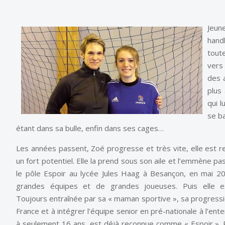
Jeun
handb
toute
vers 
des a
plus
qui l
se ba
étant dans sa bulle, enfin dans ses cages…
Les années passent, Zoé progresse et très vite, elle est r
un fort potentiel. Elle la prend sous son aile et l’emmène pas
le pôle Espoir au lycée Jules Haag à Besançon, en mai 20
grandes équipes et de grandes joueuses. Puis elle 
Toujours entraînée par sa « maman sportive », sa progressi
France et à intégrer l’équipe senior en pré-nationale à l’en
à seulement 16 ans, est déjà reconnue comme « Espoir ». Pa