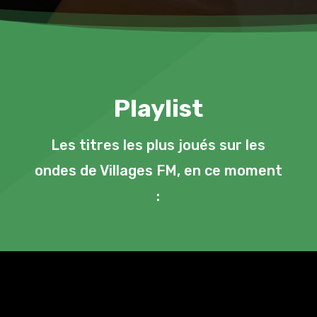
Playlist
Les titres les plus joués sur les
ondes de Villages FM, en ce moment
: