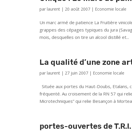
par
laurent
|
20 août 2007
|
Economie locale
Un marc armé de patience La Fruitière vinicole
grappes des cépages typiques du jura (Savagn
mois, desquelles on tire un alcool distillé et...
La qualité d’une zone ar
par
laurent
|
27 juin 2007
|
Economie locale
Située aux portes du Haut-Doubs, Etalans, c
fréquenté. Au croisement de la RN 57 qui reli
Microtechniques” qui relie Besançon à Morteau
portes-ouvertes de T.R.I.