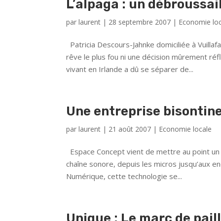
L’alpaga : un débroussai
par
laurent
|
28 septembre 2007
|
Economie lo
Patricia Descours-Jahnke domiciliée à Vuillafa
rêve le plus fou ni une décision mûrement réf
vivant en Irlande a dû se séparer de...
Une entreprise bisontine
par
laurent
|
21 août 2007
|
Economie locale
Espace Concept vient de mettre au point un di
chaîne sonore, depuis les micros jusqu’aux enc
Numérique, cette technologie se...
Unique : Le marc de paill