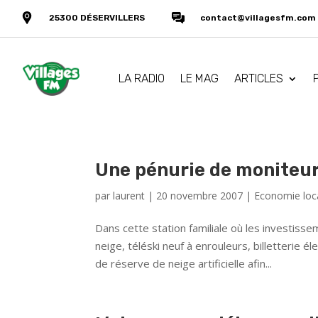
25300 DÉSERVILLERS
contact@villagesfm.com
LA RADIO
LE MAG
ARTICLES
Une pénurie de moniteurs
par
laurent
|
20 novembre 2007
|
Economie loc
Dans cette station familiale où les investiss
neige, téléski neuf à enrouleurs, billetterie 
de réserve de neige artificielle afin...