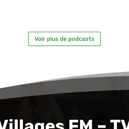
Voir plus de podcasts
Villages FM – T