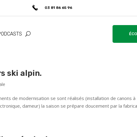
03 81 86 65 96
PODCASTS
ÉCO
 ski alpin.
ale
ements de modernisation se sont réalisés (installation de canons à
électronique, dameur) la saison se prépare doucement par la fabric