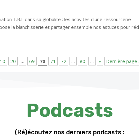
ation T.R.I. dans sa globalité : les activités d’une ressourcerie
opose la blanchisserie et partager ensemble nos astuces pour réd
10
20
…
69
70
71
72
…
80
…
»
Dernière page 
Podcasts
(Ré)écoutez nos derniers podcasts :