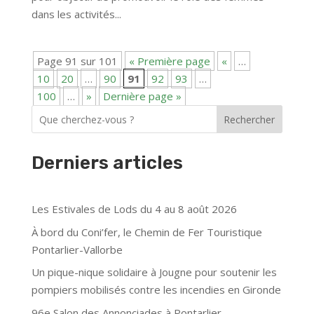
dans les activités...
Page 91 sur 101
« Première page
«
…
10
20
…
90
91
92
93
…
100
…
»
Dernière page »
Rechercher
Derniers articles
Les Estivales de Lods du 4 au 8 août 2026
À bord du Coni’fer, le Chemin de Fer Touristique
Pontarlier-Vallorbe
Un pique-nique solidaire à Jougne pour soutenir les
pompiers mobilisés contre les incendies en Gironde
96e Salon des Annonciades à Pontarlier