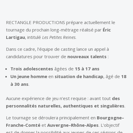
RECTANGLE PRODUCTIONS prépare actuellement le
tournage du prochain long-métrage réalisé par
Éric
Lartigau
, intitulé
Les Petites Reines
.
Dans ce cadre, l’équipe de casting lance un appel à
candidatures pour trouver de
nouveaux talents
:
Trois adolescentes
âgées de
15 à 17 ans
Un jeune homme
en
situation de handicap
, âgé de
18
à 30 ans
.
Aucune expérience de jeu n’est requise : avant tout
des
personnalités naturelles, authentiques et singulières
.
Le tournage se déroulera principalement en
Bourgogne–
Franche-Comté
et
Auvergne–Rhône-Alpes
. L’objectif
est de donner la possibilité aux jeunes de ces régions de