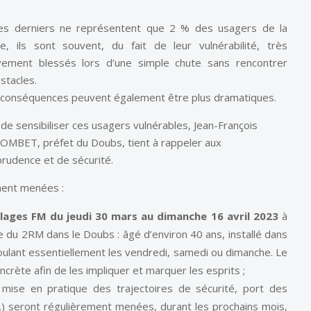
ces derniers ne représentent que 2 % des usagers de la
te, ils sont souvent, du fait de leur vulnérabilité, très
vement blessés lors d’une simple chute sans rencontrer
stacles.
 conséquences peuvent également être plus dramatiques.
 de sensibiliser ces usagers vulnérables, Jean-François
OMBET, préfet du Doubs, tient à rappeler aux
prudence et de sécurité.
ement menées :
lages FM du jeudi 30 mars au dimanche 16 avril 2023
à
e du 2RM dans le Doubs : âgé d’environ 40 ans, installé dans
roulant essentiellement les vendredi, samedi ou dimanche. Le
rète afin de les impliquer et marquer les esprits ;
a mise en pratique des trajectoires de sécurité, port des
) seront régulièrement menées, durant les prochains mois,