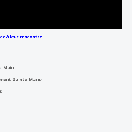
z à leur rencontre !
la-Main
gement-Sainte-Marie
s