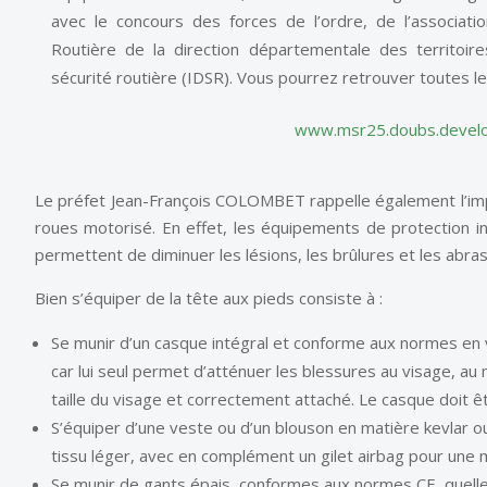
avec le concours des forces de l’ordre, de l’associati
Routière de la direction départementale des territoi
sécurité routière (IDSR). Vous pourrez retrouver toutes le
www.msr25.doubs.develo
Le préfet Jean-François COLOMBET rappelle également l’im
roues motorisé. En effet, les équipements de protection in
permettent de diminuer les lésions, les brûlures et les abra
Bien s’équiper de la tête aux pieds consiste à :
Se munir d’un casque intégral et conforme aux normes en 
car lui seul permet d’atténuer les blessures au visage, au m
taille du visage et correctement attaché. Le casque doit ê
S’équiper d’une veste ou d’un blouson en matière kevlar ou
tissu léger, avec en complément un gilet airbag pour une m
Se munir de gants épais, conformes aux normes CE, quelle 