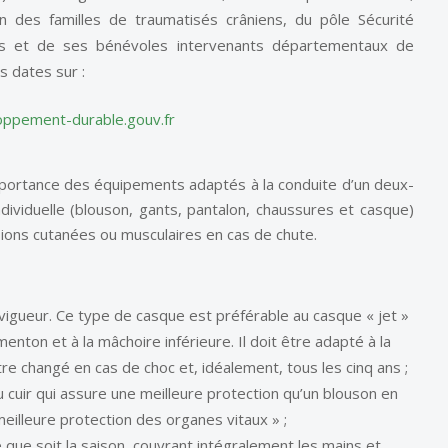
on des familles de traumatisés crâniens, du pôle Sécurité
res et de ses bénévoles intervenants départementaux de
s dates sur :
ppement-durable.gouv.fr
portance des équipements adaptés à la conduite d’un deux-
dividuelle (blouson, gants, pantalon, chaussures et casque)
sions cutanées ou musculaires en cas de chute.
vigueur. Ce type de casque est préférable au casque « jet »
enton et à la mâchoire inférieure. Il doit être adapté à la
tre changé en cas de choc et, idéalement, tous les cinq ans ;
 cuir qui assure une meilleure protection qu’un blouson en
eilleure protection des organes vitaux » ;
que soit la saison, couvrant intégralement les mains et