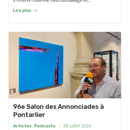
v=m9Ei9TGMmIw Débroussaillage et...
Lire plus
96e Salon des Annonciades à
Pontarlier
Artistes
,
Podcasts
-
28 juillet 2026