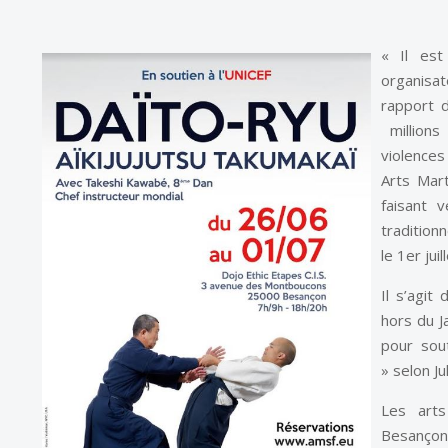
« Il est
organisa
rapport d
millions
violence
Arts Mart
faisant 
tradition
le 1er jui
Il s’agit
hors du 
pour sou
» selon J
Les arts
Besançon 