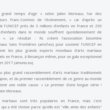
 grand temps d’agir » selon Julien Moreaux, l’un des
teurs Franc-Comtois de l’événement, « car d’après un
e l’UNICEF près de 3 millions d’enfants en France et 250
 d’enfants dans le monde souffrent quotidiennement de
s ». Le résultat : Ils créent l’association bisontine
iaux Sans Frontières (amsf.eu) pour soutenir l’UNICEF en
venir les plus grands experts mondiaux d’arts martiaux
nels en France, à Besançon même, pour un gala exceptionnel
llet 2017 (amunis.eu).
 du plus grand rassemblement d’arts martiaux traditionnels
Japon, et du premier rassemblement de ce genre au monde
tenir une noble cause. « Le premier d’une longue série !
ulien Moreaux.
 martiaux sont très populaires en France, mais c’est
qui a été choisie parce qu’elle est “ville amie des enfants”