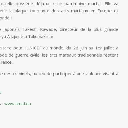
qu’elle possède déjà un riche patrimoine martial. Elle va
enir la plaque tournante des arts martiaux en Europe et
onde !
 japonais Takeshi Kawabé, directeur de la plus grande
ryu Aïkijujutsu Takumakaï. »
itaire pour l’UNICEF au monde, du 26 juin au 1er juillet à
de de guerre civile, les arts martiaux traditionnels restent
France.
e des criminels, au lieu de participer à une violence visant à
u
s :
www.amsf.eu