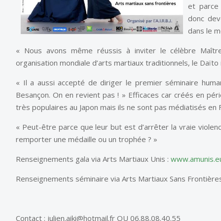
et parce 
donc dev
dans le m
« Nous avons même réussis à inviter le célèbre Maître
organisation mondiale d’arts martiaux traditionnels, le Daïto 
« Il a aussi accepté de diriger le premier séminaire human
Besançon. On en revient pas ! » Efficaces car créés en pério
très populaires au Japon mais ils ne sont pas médiatisés en 
« Peut-être parce que leur but est d’arrêter la vraie violenc
remporter une médaille ou un trophée ? »
Renseignements gala via Arts Martiaux Unis :
www.amunis.e
Renseignements séminaire via Arts Martiaux Sans Frontière
Contact : julien.aiki@hotmail.fr OU 06.88.08.40.55